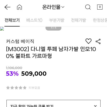
온라인몰
0
전체보기
베스트10
부분가발
전체가발
한정상
4
/
4
커스텀 베이직
[M3002] 다니엘 투페 남자가발 인모10
0% 불파트 가르마형
1,106,000
53%
509,000
리뷰없음
지금 할인 가능한 쿠폰 받기