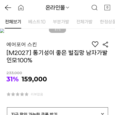
온라인몰
0
전체보기
베스트10
부분가발
전체가발
한정상
4
/
5
에어포어 스킨
[M2027] 통기성이 좋은 벌집망 남자가발
인모100%
233,000
31%
159,000
리뷰없음
지금 할인 가능한 쿠폰 받기