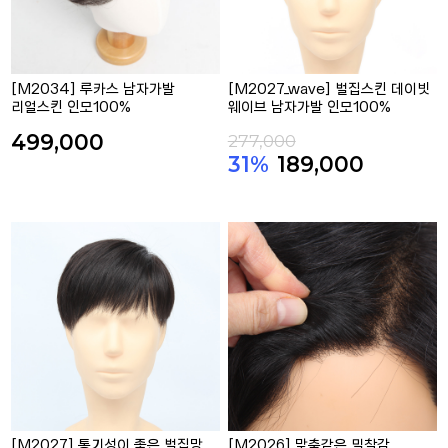
[M2034] 루카스 남자가발
[M2027_wave] 벌집스킨 데이빗
리얼스킨 인모100%
웨이브 남자가발 인모100%
499,000
277,000
31%
189,000
[M2027] 통기성이 좋은 벌집망
[M2026] 맞춤같은 밀착감