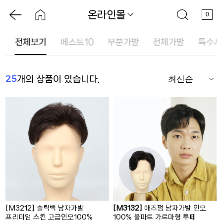
온라인몰
0
드
전체보기
베스트10
부분가발
전체가발
특수사
25
개의 상품이 있습니다.
[M3212] 슬릭백 남자가발
[M3132]
애즈펌 남자가발 인모
프리미엄 스킨 고급인모100%
100% 불파트 가르마형 투페