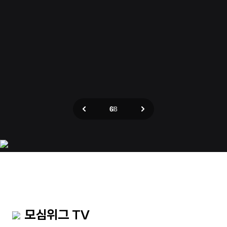
6
8
모심위그 TV