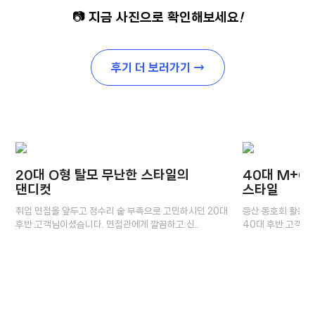
📷 지금 사진으로 확인해보세요
!
후기 더 보러가기 →
20대 O형 탈모 무난한 스타일의
40대 M+O
댄디컷
스타일
취업 면접을 앞두고 정수리 숱 부족으로 고민하시던 20대
등산 동호회 활동을
후반 고객님이셨습니다. 면접관에게 깔끔하고 신..
40대 후반 고객님이