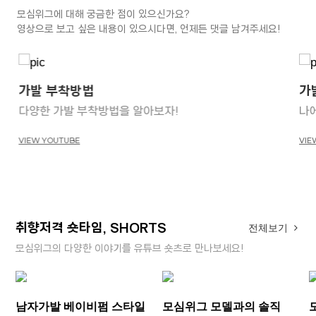
모심위그에 대해 궁금한 점이 있으신가요?
영상으로 보고 싶은 내용이 있으시다면, 언제든 댓글 남겨주세요!
가발 부착방법
가
다양한 가발 부착방법을 알아보자!
나
VIEW YOUTUBE
VIE
취향저격 숏타임, SHORTS
전체보기
모심위그의 다양한 이야기를 유튜브 숏츠로 만나보세요!
남자가발 베이비펌 스타일
모심위그 모델과의 솔직