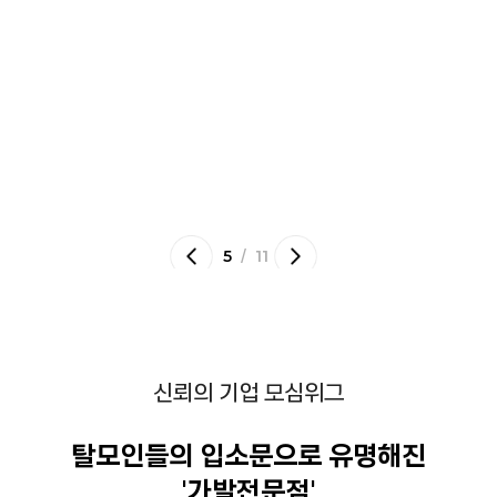
/
5
11
신뢰의 기업 모심위그
탈모인들의 입소문으로 유명해진
'가발전문점'