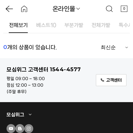
온라인몰
0
드
전체보기
베스트10
부분가발
전체가발
특수사
0
개의 상품이 있습니다.
1544-4577
모심위그 고객센터
평일 09:00 ~ 18:00
고객센터
점심 12:00 ~ 13:00
주말 휴무
모심위그